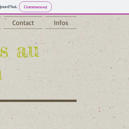
jourd'hui.
Commencez
Contact
Infos
rs au
n