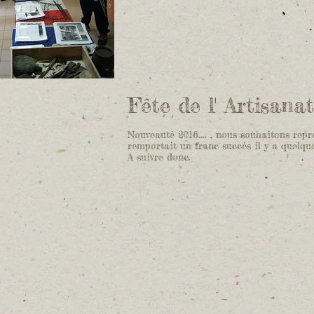
Fête de l' Artisanat.
Nouveauté 2016.... , nous souhaitons rep
remportait un franc succès il y a quelqu
A suivre donc.